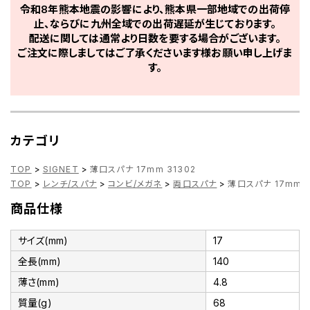
令和8年熊本地震の影響により、熊本県一部地域での出荷停
止、ならびに九州全域での出荷遅延が生じております。
配送に関しては通常より日数を要する場合がございます。
ご注文に際しましてはご了承くださいます様お願い申し上げま
す。
カテゴリ
TOP
>
SIGNET
>
薄口スパナ 17mm 31302
TOP
>
レンチ/スパナ
>
コンビ/メガネ
>
両口スパナ
>
薄口スパナ 17mm 3
商品仕様
サイズ(mm)
17
全長(mm)
140
薄さ(mm)
4.8
質量(g)
68