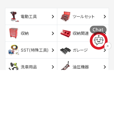
電動工具
ツールセット
収納
収納関連
SST(特殊工具)
ガレージ
洗車用品
油圧機器
エアコンプレッサ
エアツール
ー
トルクレンチ
ソケット