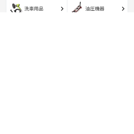
洗車用品
油圧機器
エアコンプレッサ
エアツール
ー
トルクレンチ
ソケット
ラチェット/スピン
レンチ/スパナ
ナー
バイク用工具/用
オイル交換用品
品
ワークライト/ト
研磨/研削用品
ーチライト
タイヤ/ホイール
アウトドア用品
用品