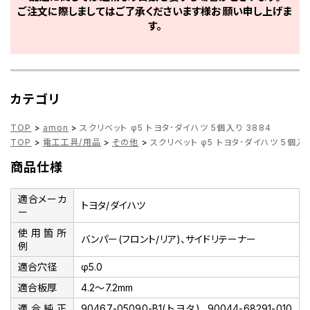
ご注文に際しましてはご了承くださいます様お願い申し上げま
す。
カテゴリ
TOP
>
amon
>
スクリベット φ5 トヨタ･ダイハツ 5個入り 3884
TOP
>
電工工具/用品
>
その他
>
スクリベット φ5 トヨタ･ダイハツ 5個入り
商品仕様
適合メーカ
トヨタ/ダイハツ
ー
使用箇所
バンパー(フロント/リア)、サイドリテーナー
例
適合穴径
φ5.0
適合板厚
4.2～7.2mm
適合純正
90467-05090-B1(トヨタ)、90044-68291-010