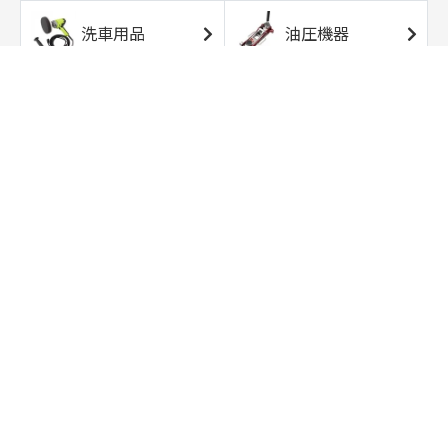
洗車用品
油圧機器
エアコンプレッサ
エアツール
ー
トルクレンチ
ソケット
ラチェット/スピン
レンチ/スパナ
ナー
バイク用工具/用
オイル交換用品
品
ワークライト/ト
研磨/研削用品
ーチライト
タイヤ/ホイール
アウトドア用品
用品