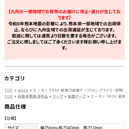
【九州の一部地域でお荷物のお届けに停止・遅れが生じてお
ります】
令和8年熊本地震の影響により、熊本県一部地域での出荷停
止、ならびに九州全域での出荷遅延が生じております。
配送に関しては通常より日数を要する場合がございます。
ご注文に際しましてはご了承くださいます様お願い申し上げま
す。
カテゴリ
TOP
>
amon
>
エーモン 3930 超強力両面テープ(ロングライフ･透明)
TOP
>
自動車関連消耗品
>
テープ
>
両面テープ
>
エーモン 3930 超強
商品仕様
【仕様】
サイズ
幅75mm×長さ140mm 厚さ1.0mm