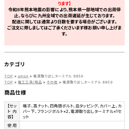
ります】
令和8年熊本地震の影響により、熊本県一部地域での出荷停
止、ならびに九州全域での出荷遅延が生じております。
配送に関しては通常より日数を要する場合がございます。
ご注文に際しましてはご了承くださいます様お願い申し上げま
す。
カテゴリ
TOP
>
amon
>
電源取り出しターミナル 8859
TOP
>
電工工具/用品
>
その他
>
電源取り出しターミナル 8859
商品仕様
【セッ
端子、高ナット、四角頭ボルト、皿タッピング、カバー上、カ
ト内
バー下、フランジボルト×2、電源取り出しターミナル×1セ
容】
ット
使用