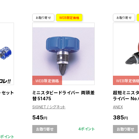
お取り寄せ
WEB限定価格
お取り寄せ
WEB限定価格
WEB限定価
ーセット
ミニスタビードライバー 両頭差
超短ミニス
替 51475
ライバー No.
SIGNET / シグネット
ANEX
545
385
円
円
4ポイント
お取り寄せ
お取り寄せ
3ポイント