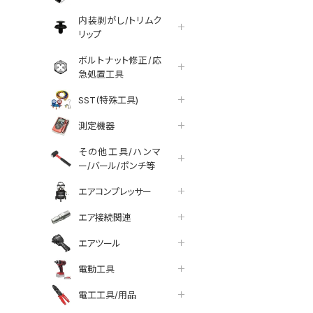
内装剥がし/トリムク
リップ
ボルトナット修正/応
急処置工具
SST(特殊工具)
測定機器
その他工具/ハンマ
ー/バール/ポンチ等
エアコンプレッサー
エア接続関連
エアツール
電動工具
tter
facebook
line
電工工具/用品