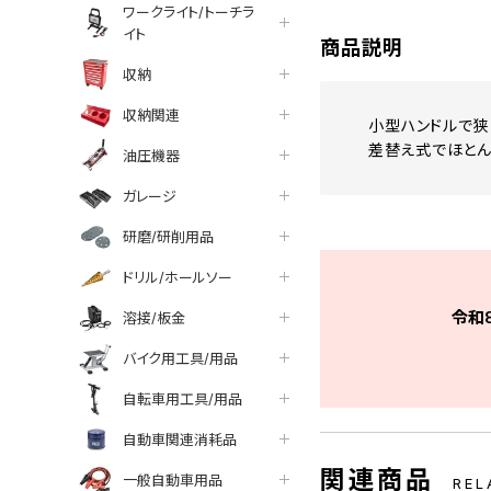
ワークライト/トーチラ
イト
商品説明
収納
収納関連
小型ハンドルで狭
差替え式でほとん
油圧機器
ガレージ
研磨/研削用品
ドリル/ホールソー
令和
溶接/板金
バイク用工具/用品
自転車用工具/用品
自動車関連消耗品
関連商品
一般自動車用品
REL