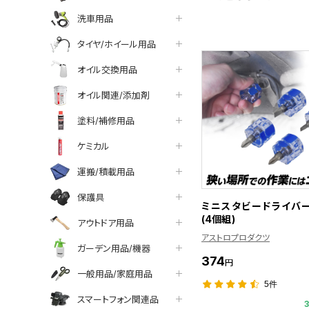
洗車用品
タイヤ/ホイール用品
オイル交換用品
オイル関連/添加剤
塗料/補修用品
ケミカル
運搬/積載用品
保護具
ミニスタビードライバ
(4個組)
アウトドア用品
アストロプロダクツ
ガーデン用品/機器
374
円
一般用品/家庭用品
5件
スマートフォン関連品