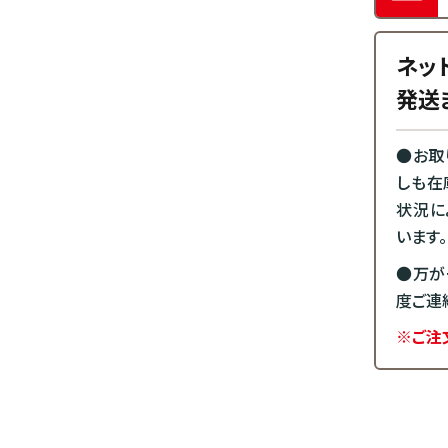
ネッ
発送
●お取
しも在
状況に
います。
●万が
度ご連
※ご注