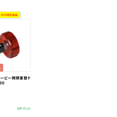
WEB限定価格
格
タービー両頭差替ド
60
3ポイント