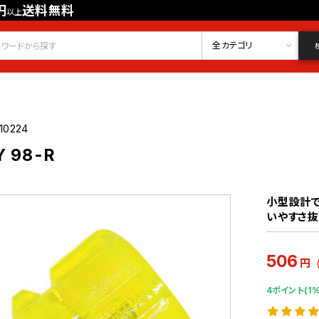
円
送料無料
以上
会員登録
ログイン
お気に入り
全カテゴリ
10224
 98-R
小型設計
いやすさ抜
506
円
4ポイント(1%