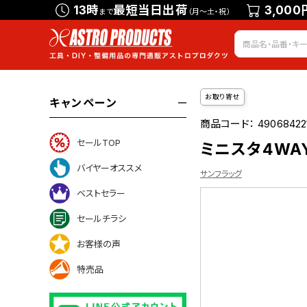
13時
最短当日出荷
3,000
まで
（月～土・祝）
お取り寄せ
キャンペーン
商品コード：
49068422
セールTOP
ミニスタ4WAY
バイヤーオススメ
サンフラッグ
ベストセラー
セールチラシ
お客様の声
特売品
ついて