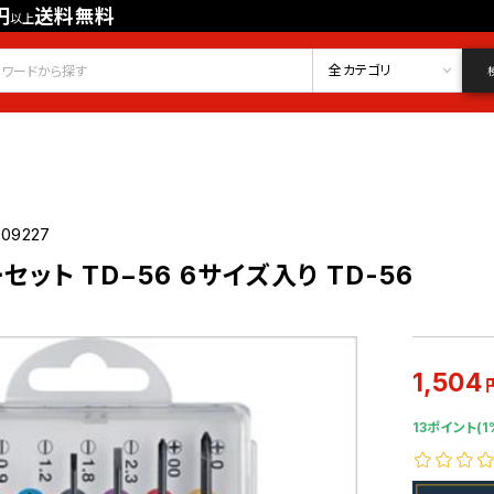
円
送料無料
以上
会員登録
ログイン
お気に入り
全カテゴリ
009227
ット TD−56 6サイズ入り TD-56
1,504
13ポイント(1