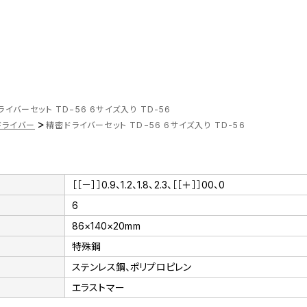
イバーセット TD−56 6サイズ入り TD-56
>
ドライバー
精密ドライバーセット TD−56 6サイズ入り TD-56
［［－］］0.9、1.2、1.8、2.3、［［＋］］00、0
6
86×140×20mm
特殊鋼
ステンレス鋼、ポリプロピレン
エラストマー