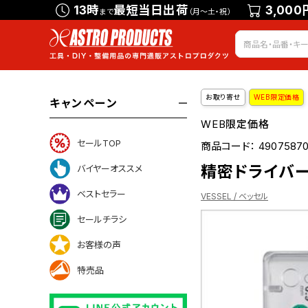
13時
最短当日出荷
3,000
まで
（月～土・祝）
お取り寄せ
WEB限定価格
キャンペーン
WEB限定価格
セールTOP
商品コード：
4907587
精密ドライバーセ
バイヤーオススメ
ベストセラー
VESSEL / ベッセル
セールチラシ
お客様の声
ついて
特売品