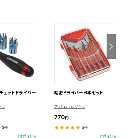
チェットドライバー
精密ドライバー 6本セット
イ
クツ
アストロプロダクツ
A
770
1
円
3件
2件
10ポイント
7ポイント