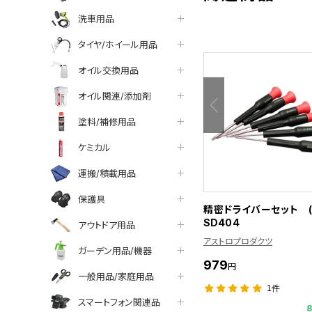
洗車用品
タイヤ/ホイール用品
オイル交換用品
オイル関連/添加剤
塗料/補修用品
ケミカル
運搬/積載用品
保護具
精密ドライバーセット (
SD404
アウトドア用品
アストロプロダクツ
ガーデン用品/機器
979
円
一般用品/家庭用品
1件
スマートフォン関連品