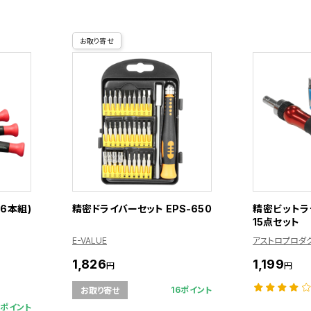
お取り寄せ
6本組)
精密ドライバーセット EPS-650
精密ビットラ
15点セット
E-VALUE
アストロプロダ
1,826
1,199
円
円
16ポイント
お取り寄せ
8ポイント