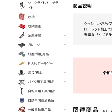
ワークライト/トーチラ
商品説明
イト
収納
クッショングリッ
収納関連
ローレット加工で
豊富なサイズで多
油圧機器
ガレージ
研磨/研削用品
ドリル/ホールソー
溶接/板金
令和
バイク用工具/用品
自転車用工具/用品
自動車関連消耗品
関連商品
一般自動車用品
REL