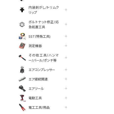
内装剥がし/トリムク
リップ
ボルトナット修正/応
急処置工具
SST(特殊工具)
測定機器
その他工具/ハンマ
ー/バール/ポンチ等
エアコンプレッサー
エア接続関連
エアツール
電動工具
tter
facebook
line
電工工具/用品