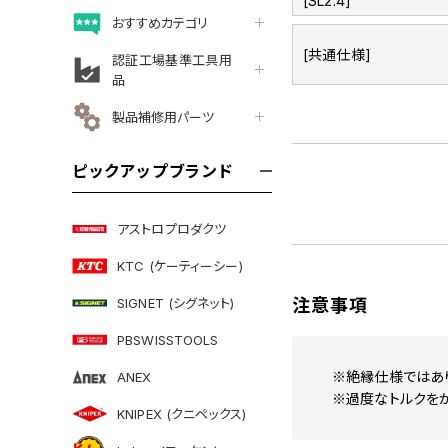
[SL2.4]
おすすめカテゴリ
[共通仕様]
認証工場基準工具用
品
製品補修用パーツ
ピックアップブランド
アストロプロダクツ
KTC (ケーティーシー)
SIGNET (シグネット)
注意事項
PBSWISSTOOLS
※絶縁仕様ではあ
ANEX
※過度なトルクを
KNIPEX (クニペックス)