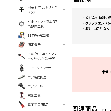
商品説明
内装剥がし/トリムク
リップ
・メガネや時計、
ボルトナット修正/応
・グリップエンド
急処置工具
・収納に便利なケ
SST(特殊工具)
測定機器
その他工具/ハンマ
ー/バール/ポンチ等
エアコンプレッサー
令和
エア接続関連
エアツール
電動工具
電工工具/用品
関連商品
REL