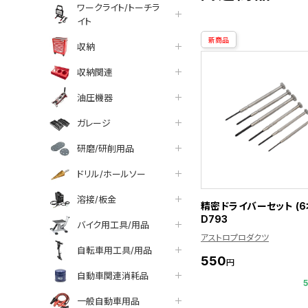
ワークライト/トーチラ
イト
新商品
収納
収納関連
油圧機器
ガレージ
研磨/研削用品
ドリル/ホールソー
溶接/板金
精密ドライバーセット (6
D793
バイク用工具/用品
アストロプロダクツ
自転車用工具/用品
550
円
自動車関連消耗品
一般自動車用品