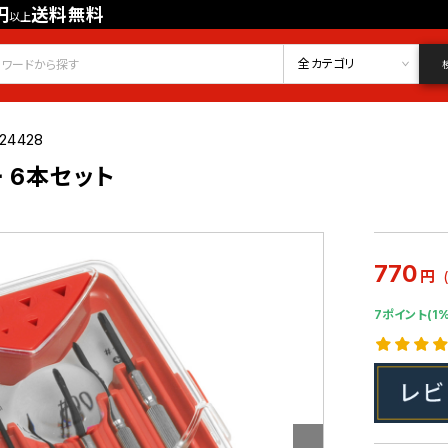
円
送料無料
以上
会員登録
ログイン
お気に入り
全カテゴリ
24428
 6本セット
770
円
7ポイント(1%