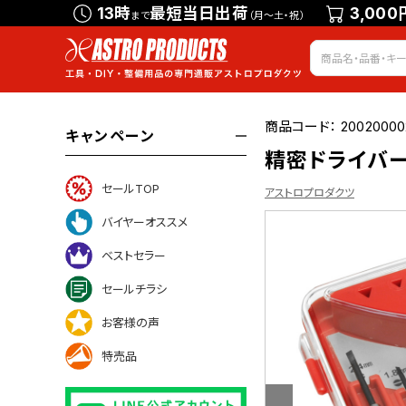
13時
最短当日出荷
3,000
まで
（月～土・祝）
商品コード：
20020000
キャンペーン
精密ドライバー
セールTOP
アストロプロダクツ
バイヤーオススメ
ベストセラー
ついて
セールチラシ
お客様の声
特売品