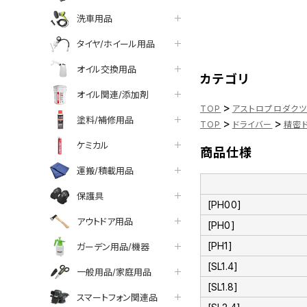
洗車用品
タイヤ/ホイール用品
オイル交換用品
カテゴリ
オイル関連/添加剤
>
TOP
アストロプロダク
塗料/補修用品
>
>
TOP
ドライバー
精密
ケミカル
商品仕様
運搬/積載用品
保護具
[PH00]
アウトドア用品
[PH0]
[PH1]
ガーデン用品/機器
[SL1.4]
一般用品/家庭用品
[SL1.8]
スマートフォン関連品