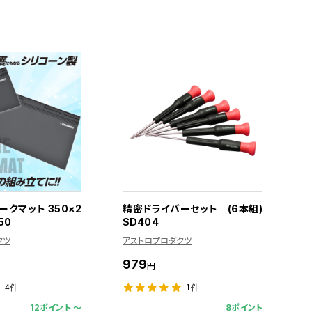
クマット 350×2
精密ドライバーセット (6本組)
50
SD404
クツ
アストロプロダクツ
979
円
4件
1件
12ポイント 〜
8ポイント