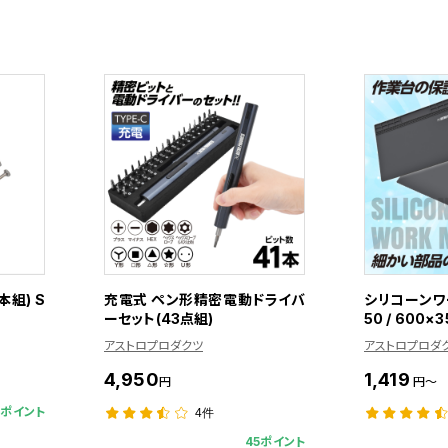
本組) S
充電式 ペン形精密電動ドライバ
シリコーンワー
ーセット(43点組)
50 / 600×3
アストロプロダクツ
アストロプロダ
4,950
1,419
円
円～
5ポイント
4件
45ポイント