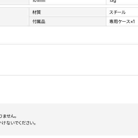
101mm
13g
材質
スチール
付属品
専用ケース×1
りません。
かけないでください。