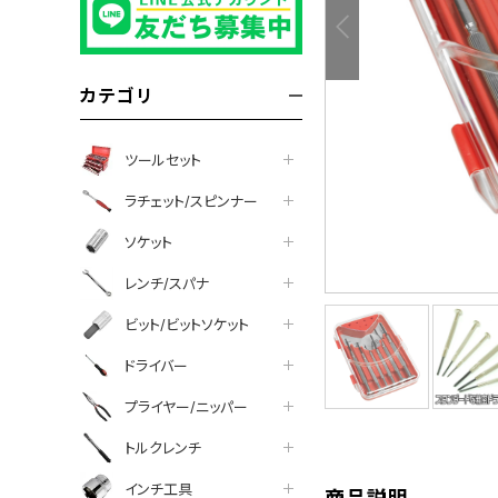
カテゴリ
ツールセット
ラチェット/スピンナー
ソケット
レンチ/スパナ
ビット/ビットソケット
tter
facebook
line
ドライバー
プライヤー/ニッパー
トルクレンチ
インチ工具