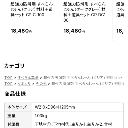
超強力防滑剤 すべらん
超強力防滑剤 すべらん
超強力
じゃん（クリア）材料＋道
じゃん（ダークグレー）材
じゃん
具セット CP-CL100
料＋道具セット CP-DG1
道具セッ
00
18,480
18,480
18,
円
円
カテゴリ
TOP
>
すべらん革命
>
超強力防滑剤 すべらんじゃん (クリア) 材料セット CP
TOP
>
ケミカル
>
その他
>
超強力防滑剤 すべらんじゃん (クリア) 材料セット
商品仕様
本体サイズ
W210xD96×H205mm
重量
1.03kg
付属品
下地材①、下地材②、主剤A-1、主剤A-2、骨材