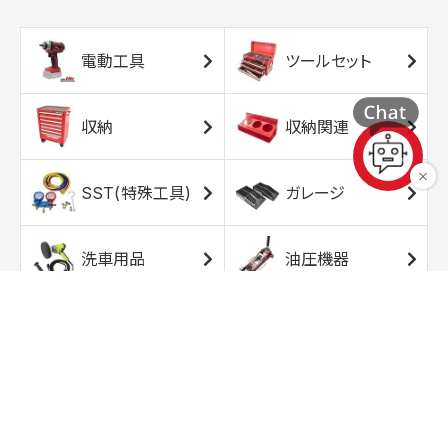
電動工具
ツールセット
収納
収納関連
SST(特殊工具)
ガレージ
洗車用品
油圧機器
エアコンプレッサ
エアツール
ー
トルクレンチ
ソケット