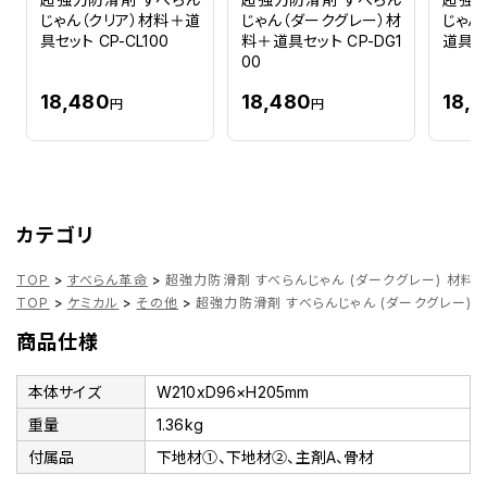
じゃん（クリア）材料＋道
じゃん（ダークグレー）材
じゃん
具セット CP-CL100
料＋道具セット CP-DG1
道具セッ
00
18,480
18,480
18,
円
円
カテゴリ
TOP
>
すべらん革命
>
超強力防滑剤 すべらんじゃん (ダークグレー) 材料セッ
TOP
>
ケミカル
>
その他
>
超強力防滑剤 すべらんじゃん (ダークグレー) 材
商品仕様
本体サイズ
W210xD96×H205mm
重量
1.36kg
付属品
下地材①、下地材②、主剤A、骨材