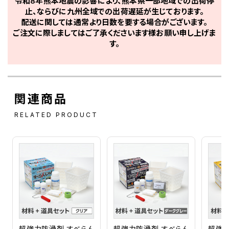
令和8年熊本地震の影響により、熊本県一部地域での出荷停
止、ならびに九州全域での出荷遅延が生じております。
配送に関しては通常より日数を要する場合がございます。
ご注文に際しましてはご了承くださいます様お願い申し上げま
す。
関連商品
RELATED PRODUCT
超強力防滑剤 すべらん
超強力防滑剤 すべらん
超強力