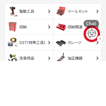
電動工具
ツールセット
収納
収納関連
SST(特殊工具)
ガレージ
洗車用品
油圧機器
エアコンプレッサ
エアツール
ー
トルクレンチ
ソケット
ラチェット/スピン
レンチ/スパナ