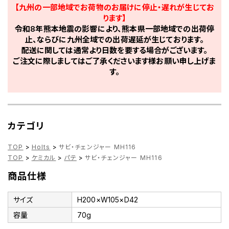
【九州の一部地域でお荷物のお届けに停止・遅れが生じてお
ります】
令和8年熊本地震の影響により、熊本県一部地域での出荷停
止、ならびに九州全域での出荷遅延が生じております。
配送に関しては通常より日数を要する場合がございます。
ご注文に際しましてはご了承くださいます様お願い申し上げま
す。
カテゴリ
TOP
>
Holts
>
サビ・チェンジャー MH116
TOP
>
ケミカル
>
パテ
>
サビ・チェンジャー MH116
商品仕様
サイズ
H200×W105×D42
容量
70g