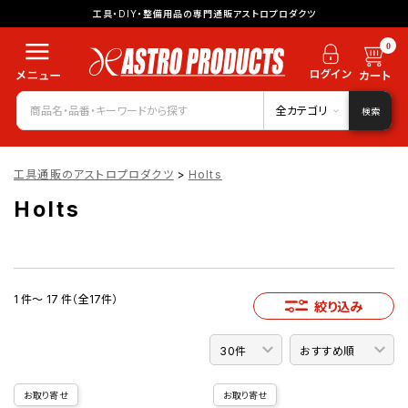
工具・DIY・整備用品の専門通販アストロプロダクツ
0
全カテゴリ
検索
工具通販のアストロプロダクツ
>
Holts
Holts
1 件～ 17 件（全17件）
絞り込み
お取り寄せ
お取り寄せ