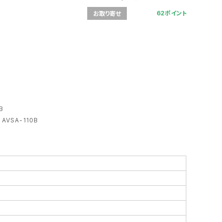
62ポイント
お取り寄せ
B
VSA-110B