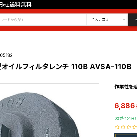
円
送料無料
以上
会員登録
ログイン
お気に入り
全カテゴリ
05182
イルフィルタレンチ 110B AVSA-110B
作業性を追
6,886
62ポイント(1