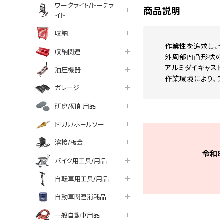
ワークライト/トーチラ
商品説明
イト
収納
作業性を追求し、
収納関連
外周部凹凸形状の
アルミダイキャス
油圧機器
作業環境により、
ガレージ
研磨/研削用品
ドリル/ホールソー
溶接/板金
令和
バイク用工具/用品
自転車用工具/用品
自動車関連消耗品
一般自動車用品