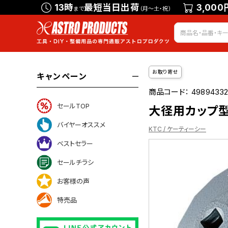
13時
最短当日出荷
3,000
まで
（月～土・祝）
お取り寄せ
キャンペーン
商品コード：
49894332
セールTOP
大径用カップ型オ
バイヤーオススメ
KTC / ケーティーシー
ベストセラー
セールチラシ
お客様の声
ついて
特売品