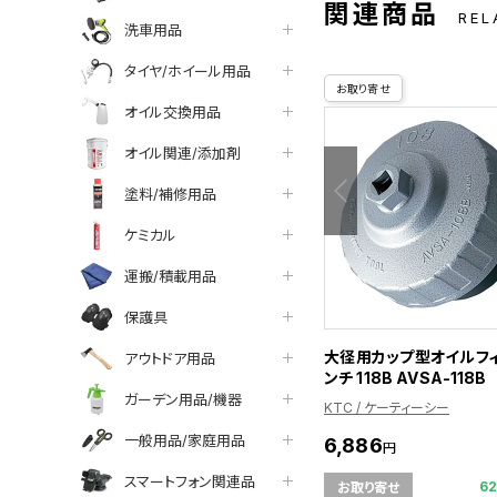
関連商品
REL
洗車用品
タイヤ/ホイール用品
お取り寄せ
オイル交換用品
オイル関連/添加剤
塗料/補修用品
ケミカル
運搬/積載用品
保護具
大径用カップ型オイルフ
アウトドア用品
ンチ 118B AVSA-118B
ガーデン用品/機器
KTC / ケーティーシー
一般用品/家庭用品
6,886
円
スマートフォン関連品
6
お取り寄せ