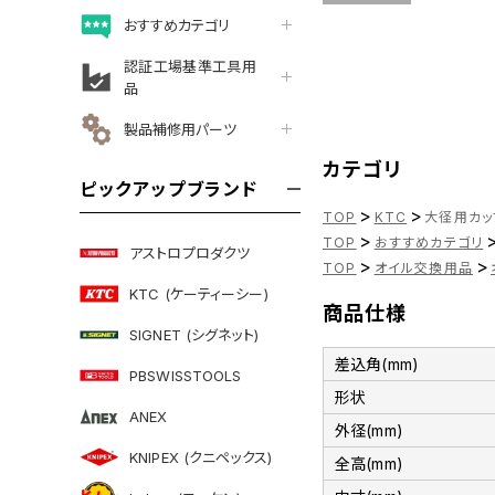
おすすめカテゴリ
認証工場基準工具用
品
製品補修用パーツ
カテゴリ
ピックアップブランド
>
>
TOP
KTC
大径用カップ
>
TOP
おすすめカテゴリ
アストロプロダクツ
>
>
TOP
オイル交換用品
KTC (ケーティーシー)
商品仕様
SIGNET (シグネット)
差込角(mm)
PBSWISSTOOLS
形状
ANEX
外径(mm)
KNIPEX (クニペックス)
全高(mm)