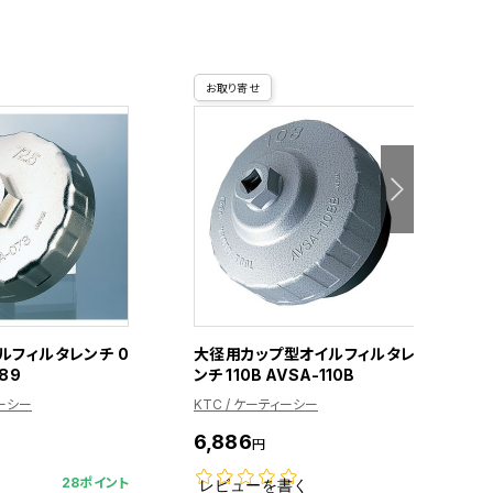
お取り寄せ
ルフィルタレンチ 0
大径用カップ型オイルフィルタレ
89
ンチ 110B AVSA-110B
9
ィーシー
KTC / ケーティーシー
K
6,886
3
円
28ポイント
レビューを書く