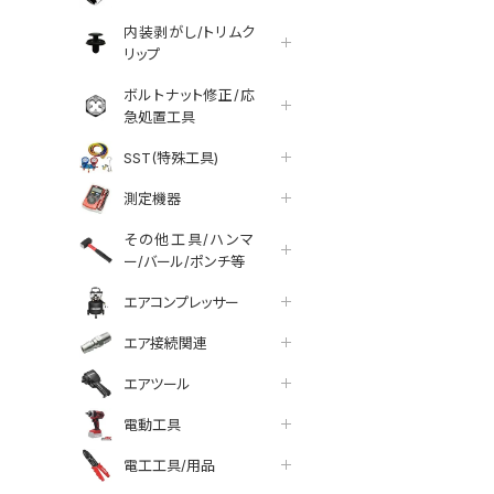
内装剥がし/トリムク
リップ
ボルトナット修正/応
急処置工具
SST(特殊工具)
測定機器
その他工具/ハンマ
ー/バール/ポンチ等
エアコンプレッサー
エア接続関連
エアツール
tter
facebook
line
電動工具
電工工具/用品