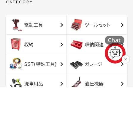
CATEGORY
電動工具
ツールセット
収納
収納関連
SST(特殊工具)
ガレージ
洗車用品
油圧機器
エアコンプレッサ
エアツール
ー
トルクレンチ
ソケット