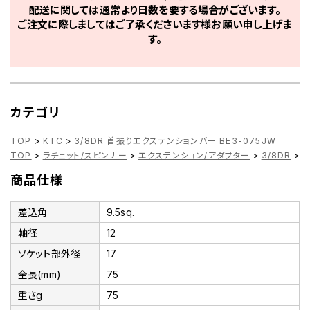
配送に関しては通常より日数を要する場合がございます。
ご注文に際しましてはご了承くださいます様お願い申し上げま
す。
カテゴリ
TOP
>
KTC
>
3/8DR 首振りエクステンションバー BE3-075JW
TOP
>
ラチェット/スピンナー
>
エクステンション/アダプター
>
3/8DR
>
3
商品仕様
差込角
9.5sq.
軸径
12
ソケット部外径
17
全長(mm)
75
重さg
75