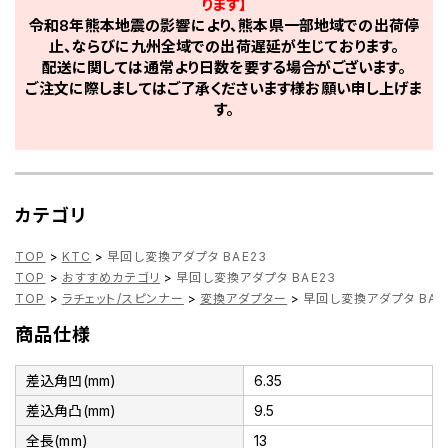
ります】
令和8年熊本地震の影響により、熊本県一部地域での出荷停
止、ならびに九州全域での出荷遅延が生じております。
配送に関しては通常より日数を要する場合がございます。
ご注文に際しましてはご了承くださいます様お願い申し上げま
す。
カテゴリ
TOP
>
KTC
>
早回し変換アダプタ BAE23
TOP
>
おすすめカテゴリ
>
早回し変換アダプタ BAE23
TOP
>
ラチェット/スピンナー
>
変換アダプター
>
早回し変換アダプタ BAE
商品仕様
差込角凹(mm)
6.35
差込角凸(mm)
9.5
全長(mm)
13