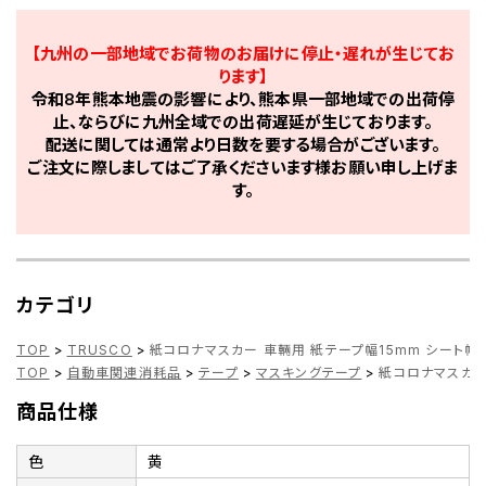
【九州の一部地域でお荷物のお届けに停止・遅れが生じてお
ります】
令和8年熊本地震の影響により、熊本県一部地域での出荷停
止、ならびに九州全域での出荷遅延が生じております。
配送に関しては通常より日数を要する場合がございます。
ご注文に際しましてはご了承くださいます様お願い申し上げま
す。
カテゴリ
TOP
>
TRUSCO
>
紙コロナマスカー 車輛用 紙テープ幅15mm シート幅550
TOP
>
自動車関連消耗品
>
テープ
>
マスキングテープ
>
紙コロナマスカー 
商品仕様
色
黄