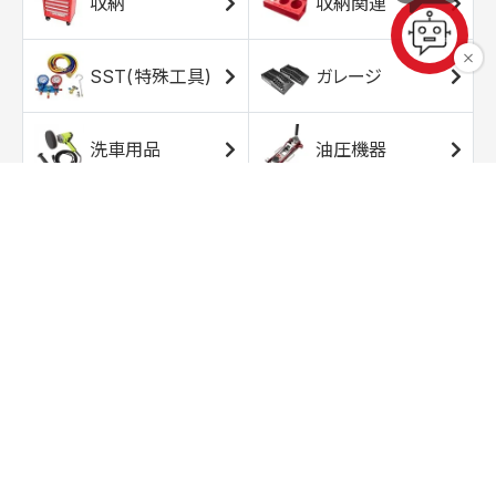
収納
収納関連
SST(特殊工具)
ガレージ
洗車用品
油圧機器
エアコンプレッサ
エアツール
ー
トルクレンチ
ソケット
ラチェット/スピン
レンチ/スパナ
ナー
バイク用工具/用
オイル交換用品
品