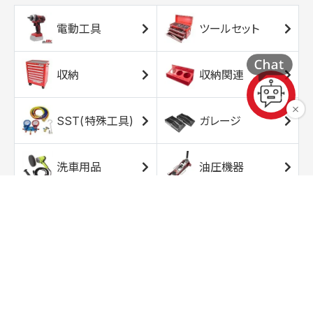
電動工具
ツールセット
収納
収納関連
SST(特殊工具)
ガレージ
洗車用品
油圧機器
エアコンプレッサ
エアツール
ー
トルクレンチ
ソケット
ラチェット/スピン
レンチ/スパナ
ナー