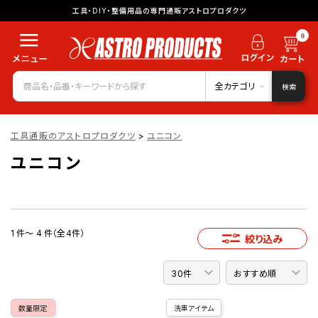
工具・DIY・整備用品の専門通販アストロプロダクツ
0
全カテゴリ
検索
工具通販のアストロプロダクツ
>
ユニコン
ユニコン
1 件～ 4 件（全4件）
絞り込み
数量限定
洗車アイテム