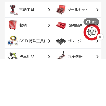
電動工具
ツールセット
収納
収納関連
SST(特殊工具)
ガレージ
洗車用品
油圧機器
エアコンプレッサ
エアツール
ー
トルクレンチ
ソケット
ラチェット/スピン
レンチ/スパナ
ナー