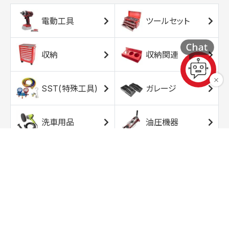
電動工具
ツールセット
収納
収納関連
SST(特殊工具)
ガレージ
洗車用品
油圧機器
エアコンプレッサ
エアツール
ー
トルクレンチ
ソケット
ラチェット/スピン
レンチ/スパナ
ナー