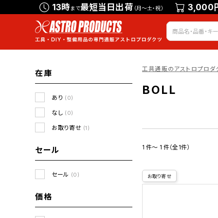
13時
最短当日出荷
3,000
まで
（月～土・祝）
工具通販のアストロプロダ
在庫
BOLL
あり
(0)
なし
(0)
お取り寄せ
(1)
1 件～ 1 件（全1件）
セール
セール
(0)
お取り寄せ
価格