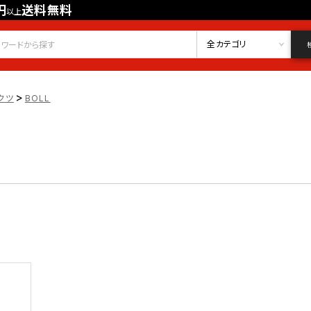
円
送料無料
以上
会員登録
ログイン
お気に入り
全カテゴリ
>
クツ
BOLL