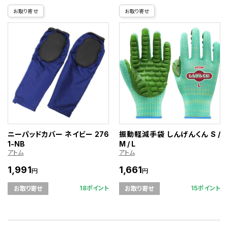
お取り寄せ
お取り寄せ
ニーパッドカバー ネイビー 276
振動軽減手袋 しんげんくん S /
1-NB
M / L
アトム
アトム
1,991
1,661
円
円
18ポイント
15ポイント
お取り寄せ
お取り寄せ