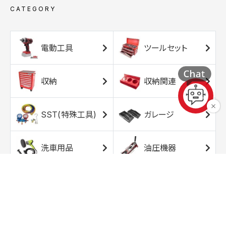
CATEGORY
電動工具
ツールセット
収納
収納関連
SST(特殊工具)
ガレージ
洗車用品
油圧機器
エアコンプレッサ
エアツール
ー
トルクレンチ
ソケット