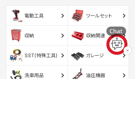
電動工具
ツールセット
収納
収納関連
SST(特殊工具)
ガレージ
洗車用品
油圧機器
エアコンプレッサ
エアツール
ー
トルクレンチ
ソケット
ラチェット/スピン
レンチ/スパナ