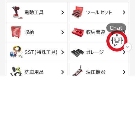
電動工具
ツールセット
収納
収納関連
SST(特殊工具)
ガレージ
洗車用品
油圧機器
エアコンプレッサ
エアツール
ー
トルクレンチ
ソケット
ラチェット/スピン
レンチ/スパナ
ナー