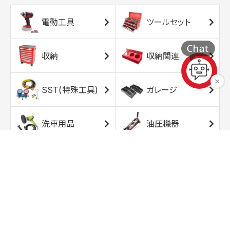
電動工具
ツールセット
収納
収納関連
SST(特殊工具)
ガレージ
洗車用品
油圧機器
エアコンプレッサ
エアツール
ー
トルクレンチ
ソケット
ラチェット/スピン
レンチ/スパナ
ナー