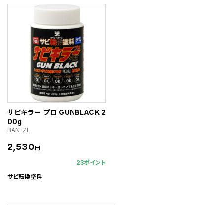
サビキラー プロ GUNBLACK 2
00g
BAN-ZI
2,530
円
23ポイント
サビ転換塗料