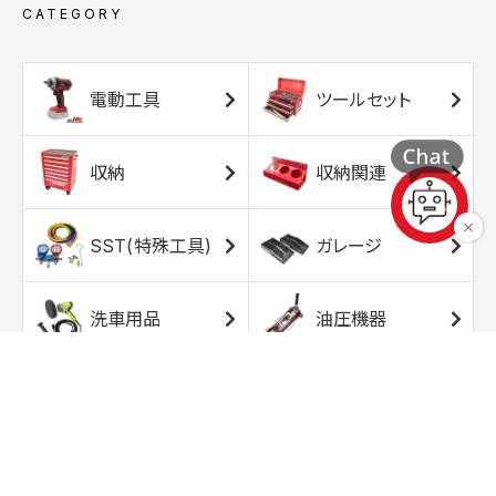
CATEGORY
電動工具
ツールセット
収納
収納関連
SST(特殊工具)
ガレージ
洗車用品
油圧機器
エアコンプレッサ
エアツール
ー
トルクレンチ
ソケット