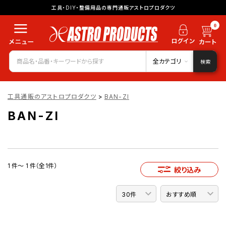
工具・DIY・整備用品の専門通販アストロプロダクツ
0
全カテゴリ
検索
工具通販のアストロプロダクツ
>
BAN-ZI
BAN-ZI
1 件～ 1 件（全1件）
絞り込み