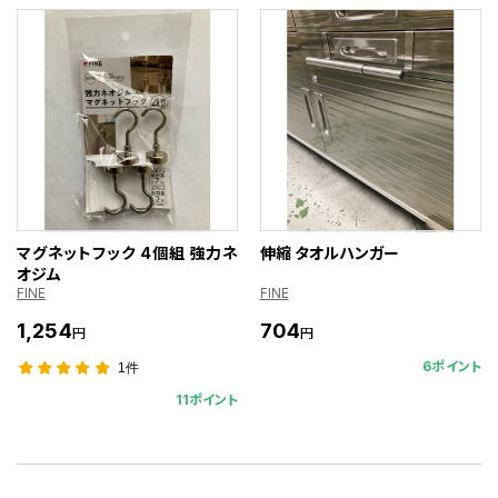
マグネットフック 4個組 強力ネ
伸縮 タオルハンガー
オジム
FINE
FINE
1,254
704
円
円
6ポイント
1件
11ポイント