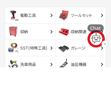
電動工具
ツールセット
収納
収納関連
SST(特殊工具)
ガレージ
洗車用品
油圧機器
エアコンプレッサ
エアツール
ー
トルクレンチ
ソケット