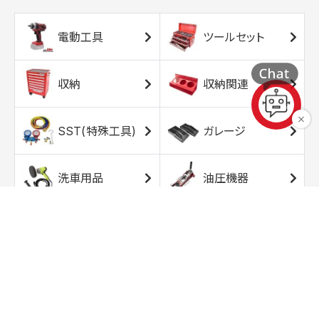
電動工具
ツールセット
収納
収納関連
SST(特殊工具)
ガレージ
洗車用品
油圧機器
エアコンプレッサ
エアツール
ー
トルクレンチ
ソケット
ラチェット/スピン
レンチ/スパナ