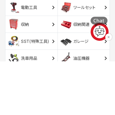
電動工具
ツールセット
収納
収納関連
SST(特殊工具)
ガレージ
洗車用品
油圧機器
エアコンプレッサ
エアツール
ー
トルクレンチ
ソケット
ラチェット/スピン
レンチ/スパナ
ナー