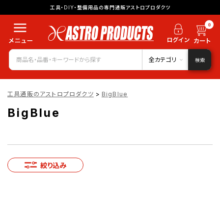
工具・DIY・整備用品の専門通販アストロプロダクツ
0
全カテゴリ
検索
工具通販のアストロプロダクツ
>
BigBlue
BigBlue
絞り込み