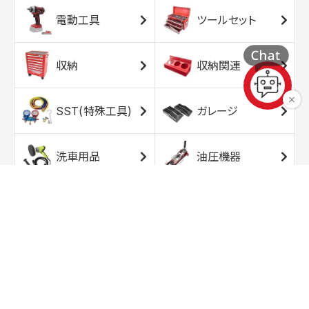
電動工具
ツールセット
収納
収納関連
SST(特殊工具)
ガレージ
洗車用品
油圧機器
エアコンプレッサ
エアツール
ー
トルクレンチ
ソケット
ラチェット/スピン
レンチ/スパナ
ナー