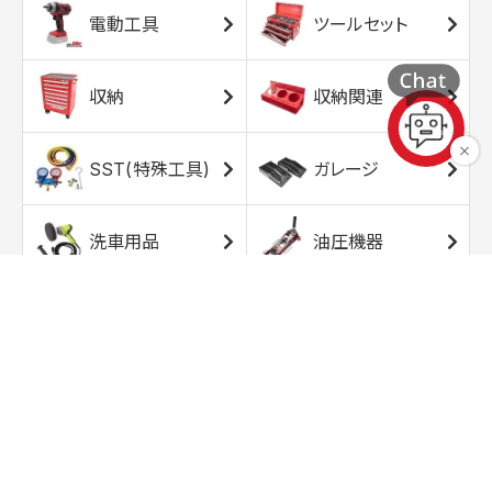
電動工具
ツールセット
収納
収納関連
SST(特殊工具)
ガレージ
洗車用品
油圧機器
エアコンプレッサ
エアツール
ー
トルクレンチ
ソケット
ラチェット/スピン
レンチ/スパナ
ナー