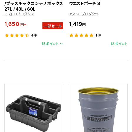
/プラスチックコンテナボックス
ウエストポーチ S
27L / 43L / 60L
アストロプロダクツ
アストロプロダクツ
1,650
1,419
円～
円
一部セール
4件
1件
15ポイント 〜
12ポイント