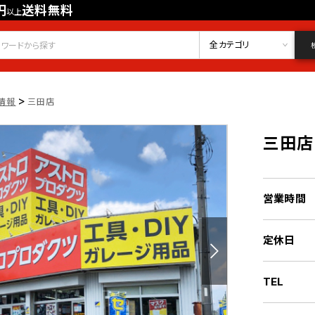
円
送料無料
以上
会員登録
ログイン
お気に入り
全カテゴリ
>
情報
三田店
三田店
営業時間
定休日
TEL