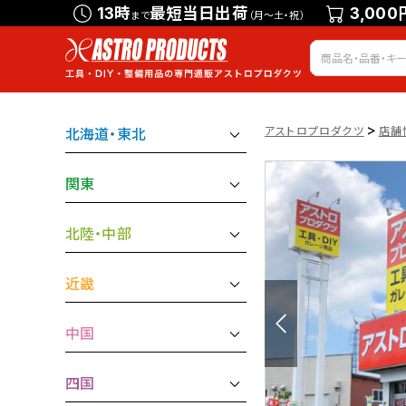
13時
最短当日出荷
3,000
まで
（月～土・祝）
>
アストロプロダクツ
店舗
北海道・東北
関東
北陸・中部
近畿
中国
四国