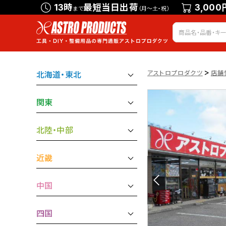
13時
最短当日出荷
3,000
まで
（月～土・祝）
>
アストロプロダクツ
店舗
北海道・東北
関東
北陸・中部
近畿
中国
四国