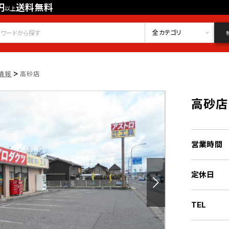
円
送料無料
以上
会員登録
ログイン
お気に入り
全カテゴリ
>
情報
高砂店
高砂店
営業時間
定休日
TEL