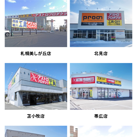
札幌美しが丘店
北見店
苫小牧店
帯広店