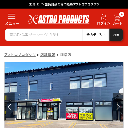
工具・DIY・整備用品の専門通販アストロプロダクツ
0
全カテゴリ
検索
アストロプロダクツ
>
店舗情報
>
釧路店