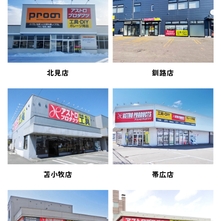
北見店
釧路店
苫小牧店
帯広店