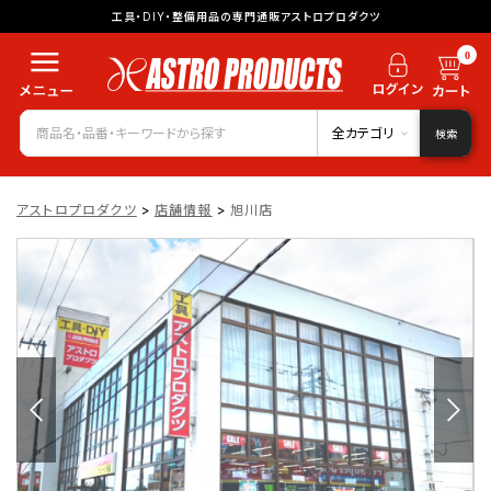
工具・DIY・整備用品の専門通販アストロプロダクツ
0
全カテゴリ
検索
アストロプロダクツ
>
店舗情報
>
旭川店