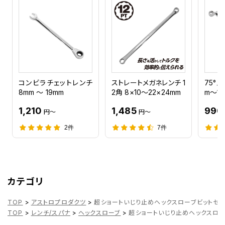
コンビラチェットレンチ
ストレートメガネレンチ 1
75°
8mm ～ 19mm
2角 8×10～22×24mm
m～17
1,210
1,485
990
円～
円～
2件
7件
カテゴリ
TOP
>
アストロプロダクツ
>
超ショートいじり止めヘックスローブビットセット
TOP
>
レンチ/スパナ
>
ヘックスローブ
>
超ショートいじり止めヘックスローブ