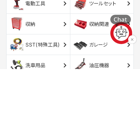
電動工具
ツールセット
収納
収納関連
SST(特殊工具)
ガレージ
洗車用品
油圧機器
エアコンプレッサ
エアツール
ー
トルクレンチ
ソケット
ラチェット/スピン
レンチ/スパナ
ナー