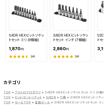
1/4DR HEXビットソケッ
3/8DR HEXビットソケッ
1/2D
トセット ミリ (9個組)
トセット インチ (7個組)
トセット
1,870
2,860
3,19
円
円
3件
3件
カテゴリ
TOP
>
アストロプロダクツ
>
3/8DR HEXビットソケットセット ミリ (6個組
TOP
>
ビット/ビットソケット
>
3/8DR
>
六角
>
3/8DR HEXビットソケット
TOP
>
セールTOP
>
全店セール
>
3/8DR HEXビットソケットセット ミリ 