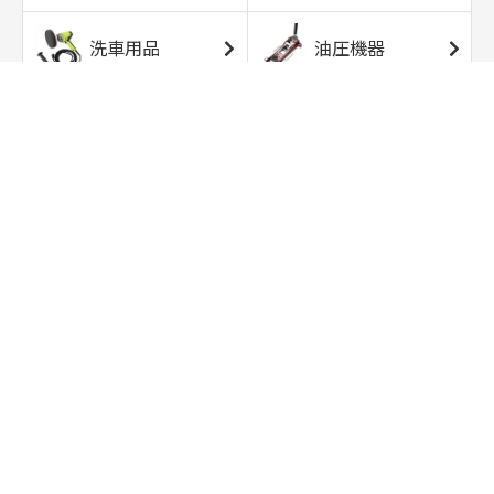
洗車用品
油圧機器
エアコンプレッサ
エアツール
ー
トルクレンチ
ソケット
ラチェット/スピン
レンチ/スパナ
ナー
バイク用工具/用
オイル交換用品
品
ワークライト/ト
研磨/研削用品
ーチライト
タイヤ/ホイール
アウトドア用品
用品