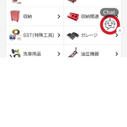
収納
収納関連
SST(特殊工具)
ガレージ
洗車用品
油圧機器
エアコンプレッサ
エアツール
ー
トルクレンチ
ソケット
ラチェット/スピン
レンチ/スパナ
ナー
バイク用工具/用