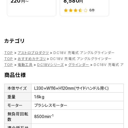
220
8,580
円～
円
6件
カテゴリ
TOP
>
アストロプロダクツ
>
DC18V 充電式 アングルグラインダー
TOP
>
おすすめカテゴリ
>
DC18V 充電式 アングルグラインダー
TOP
>
電動工具
>
DC18Vシリーズ
>
グラインダー
>
DC18V 充電式 ア
商品仕様
本体サイズ
L330×W116×H120mm(サイドハンドル除く)
重量
1.6kg
モーター
ブラシレスモーター
無負荷回転
-1
8500min
数
適合砥石サ