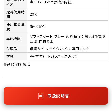
Φ100×Φ15mm(外径×内径)
イズ
定格使用時
20分
間
使用推奨温
15～25℃
度
ソフトスタート、ブレーキ、過負荷保護、過放電防
本体機能
止、誤作動防止
付属品
保護カバー、サイドハンドル、専用レンチ
材質
PA(本体)、TPE(ラバーグリップ)
6ヶ月保証対象品
取扱説明書