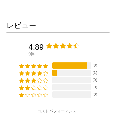
ょっと気に入らないという
人もいましたが、そこが使
いやすいという方も。一呼
吸置いて作業できる感じが
私も好きです。 アルミパイ
レビュー
プやネジの切断等で使用し
た限り全く問題なく使用で
きます。 あとは耐久性があ
れば文句なしです。 付け根
4.89
の径が太いので、カバーや
アタッチメントの共用が出
9件
来ない点は少し残念でし
た。
(8)
(1)
(0)
(0)
(0)
コストパフォーマンス