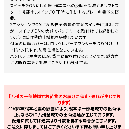
スイッチをONにした際、作業者への反動を低減するソフトス
タート機能や、スイッチOFF時に作動するブレーキ機能を搭
載。
2アクションでONになる安全機能の電源スイッチに加え、万
が一スイッチONの状態でバッテリーを取付けても起動しな
いように誤作動防止機能を搭載しています。
付属の保護カバーは、ロックレバーでワンタッチ取り付け、サ
イドハンドルは、防震仕様となっています。
ハンドルは左右のほか、背面に取り付けることができ、縦方向
に切断作業をする際に持ちやすい設計です。
【九州の一部地域でお荷物のお届けに停止・遅れが生じてお
ります】
令和8年熊本地震の影響により、熊本県一部地域での出荷停
止、ならびに九州全域での出荷遅延が生じております。
配送に関しては通常より日数を要する場合がございます。
ご注文に際しましてはご了承くださいます様お願い申し上げま