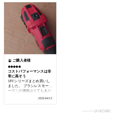
ご購入者様
コストパフォーマンスは非
常に高そう
18Vシリーズまとめ買いし
ました。 ブラシレスモータ
ーでこの価格はとてもあり
がたいです。 スイッチを入
2026/04/13
れてから回転が安定するま
で少し間があります。直ぐ
に切り始められないのがち