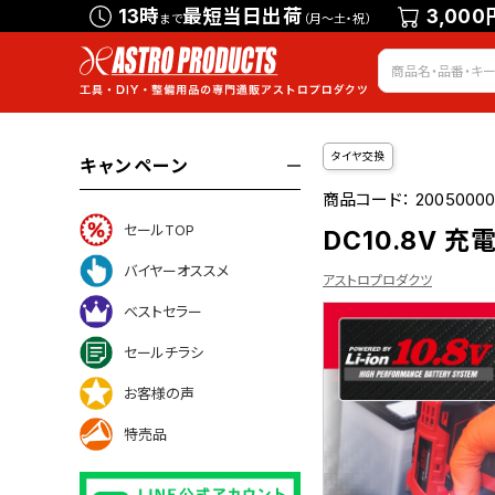
13時
最短当日出荷
3,000
まで
（月～土・祝）
タイヤ交換
キャンペーン
商品コード：
20050000
セールTOP
DC10.8V 充
バイヤーオススメ
アストロプロダクツ
ベストセラー
セールチラシ
ントについて
お客様の声
特売品