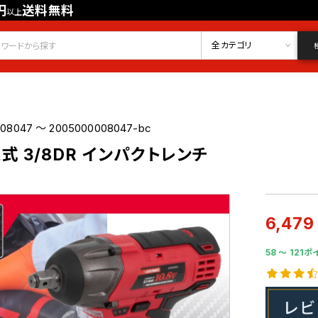
円
送料無料
以上
会員登録
ログイン
お気に入り
全カテゴリ
08047 ～ 2005000008047-bc
電式 3/8DR インパクトレンチ
6,479
58 〜 121ポ