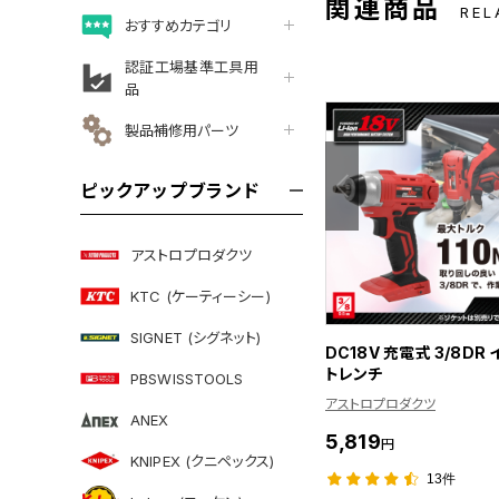
関連商品
REL
おすすめカテゴリ
認証工場基準工具用
品
製品補修用パーツ
ピックアップブランド
アストロプロダクツ
KTC (ケーティーシー)
SIGNET (シグネット)
DC18V 充電式 3/8DR
トレンチ
PBSWISSTOOLS
アストロプロダクツ
ANEX
5,819
円
KNIPEX (クニペックス)
13件