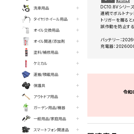
DC10.8Vシリ
洗車用品
連続でボルトナッ
タイヤ/ホイール用品
トリガーを握ると
誤作動を防止する
オイル交換用品
バッテリー：20260
オイル関連/添加剤
充電器：202600
塗料/補修用品
ケミカル
運搬/積載用品
保護具
令和
アウトドア用品
ガーデン用品/機器
一般用品/家庭用品
スマートフォン関連品