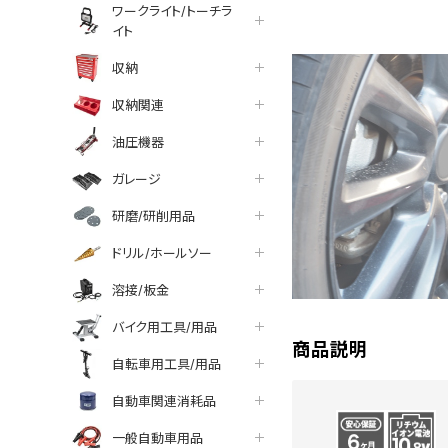
ワークライト/トーチラ
イト
収納
収納関連
油圧機器
ガレージ
研磨/研削用品
ドリル/ホールソー
溶接/板金
バイク用工具/用品
商品説明
自転車用工具/用品
自動車関連消耗品
一般自動車用品