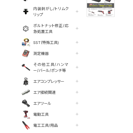
内装剥がし/トリムク
リップ
ボルトナット修正/応
急処置工具
SST(特殊工具)
測定機器
その他工具/ハンマ
ー/バール/ポンチ等
エアコンプレッサー
エア接続関連
エアツール
電動工具
電工工具/用品
tter
facebook
line