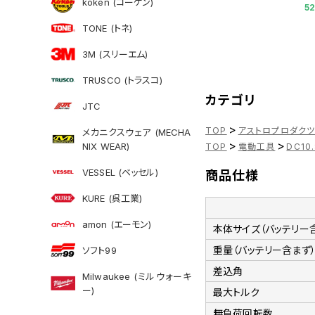
koken (コーケン)
5
TONE (トネ)
3M (スリーエム)
TRUSCO (トラスコ)
カテゴリ
JTC
>
TOP
アストロプロダク
メカニクスウェア (MECHA
>
>
NIX WEAR)
TOP
電動工具
DC10
VESSEL (ベッセル)
商品仕様
KURE (呉工業)
amon (エーモン)
本体サイズ（バッテリー
重量（バッテリー含まず
ソフト99
差込角
Milwaukee (ミルウォーキ
ー)
最大トルク
無負荷回転数