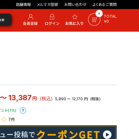
店舗情報
メルマガ登録
お問い合わせ
よくあるご質問
0
TOTAL
検索
￥0
 ～ 13,387
円
(税込)
5,890 ～ 12,170
円
(税抜)
イント(1%)
7件