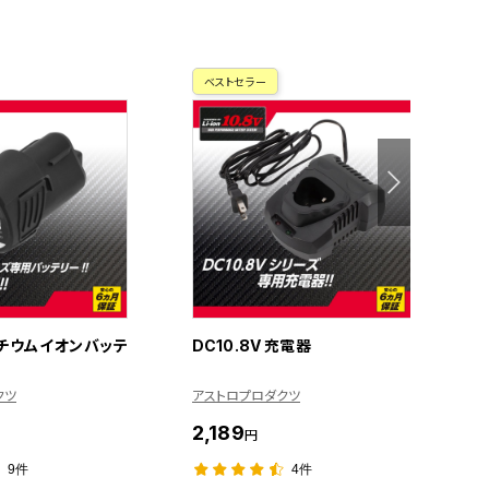
ベストセラー
 リチウムイオンバッテ
DC10.8V 充電器
Q
ト
クツ
アストロプロダクツ
ア
2,189
3
円
9件
4件