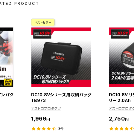
ATED PRODUCT
ベストセラー
 インパク
DC10.8Vシリーズ用収納バッグ
DC10.8V
TB973
リー 2.0Ah
アストロプロダクツ
アストロプロダ
1,969
2,750
円
円
3件