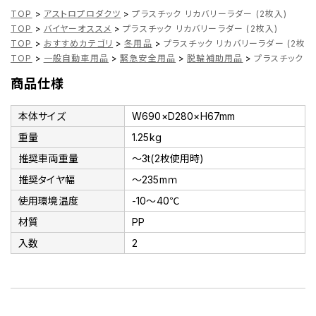
TOP
>
アストロプロダクツ
>
プラスチック リカバリーラダー (2枚入)
TOP
>
バイヤーオススメ
>
プラスチック リカバリーラダー (2枚入)
TOP
>
おすすめカテゴリ
>
冬用品
>
プラスチック リカバリーラダー (2枚入
TOP
>
一般自動車用品
>
緊急安全用品
>
脱輪補助用品
>
プラスチック リ
商品仕様
本体サイズ
W690×D280×H67mm
重量
1.25kg
推奨車両重量
～3t(2枚使用時)
推奨タイヤ幅
～235mｍ
使用環境温度
-10～40℃
材質
PP
入数
2