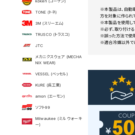
koken (コーケン)
※本製品は、自動
TONE (トネ)
方を対象に作られて
※本製品を使用し
3M (スリーエム)
※必ず、取り付ける
TRUSCO (トラスコ)
※誤った方法で使
※適合冷媒以外で
JTC
メカニクスウェア (MECHA
NIX WEAR)
VESSEL (ベッセル)
KURE (呉工業)
amon (エーモン)
ソフト99
Milwaukee (ミルウォーキ
ー)