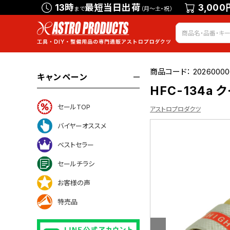
13時
最短当日出荷
3,000
まで
（月～土・祝）
商品コード：
2026000
キャンペーン
HFC-134a
セールTOP
アストロプロダクツ
バイヤーオススメ
ベストセラー
ついて
セールチラシ
お客様の声
特売品