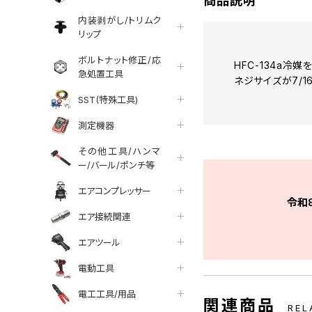
商品説明
内装剥がし/トリムク
リップ
ボルトナット修正/応
HFC-134a冷
急処置工具
ネジサイズが7/1
SST(特殊工具)
測定機器
その他工具/ハンマ
ー/バール/ポンチ等
エアコンプレッサー
令和
エア接続関連
エアツール
電動工具
電工工具/用品
関連商品
REL