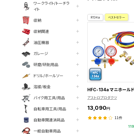
ワークライト/トーチラ
イト
R134a
ベストセラー
収納
収納関連
油圧機器
ガレージ
研磨/研削用品
ドリル/ホールソー
溶接/板金
HFC-134a マニホール
バイク用工具/用品
アストロプロダクツ
13,090
円
自転車用工具/用品
11件
自動車関連消耗品
11
一般自動車用品