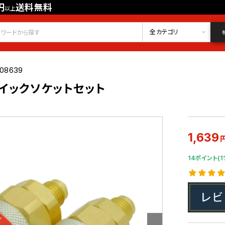
円
送料無料
以上
会員登録
ログイン
お気に入り
全カテゴリ
008639
 クイックソケットセット
1,639
14ポイント(1