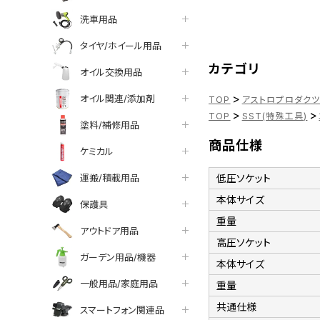
洗車用品
タイヤ/ホイール用品
カテゴリ
オイル交換用品
>
オイル関連/添加剤
TOP
アストロプロダク
>
>
TOP
SST(特殊工具)
塗料/補修用品
商品仕様
ケミカル
運搬/積載用品
低圧ソケット
本体サイズ
保護具
重量
アウトドア用品
高圧ソケット
ガーデン用品/機器
本体サイズ
一般用品/家庭用品
重量
共通仕様
スマートフォン関連品