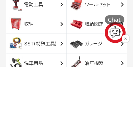
電動工具
ツールセット
収納
収納関連
SST(特殊工具)
ガレージ
洗車用品
油圧機器
エアコンプレッサ
エアツール
ー
トルクレンチ
ソケット
ラチェット/スピン
レンチ/スパナ
ナー