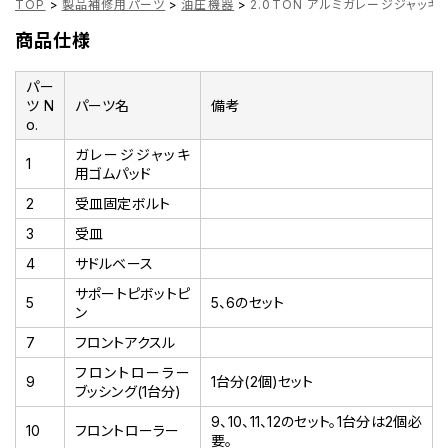
TOP
>
製品補修用パーツ
>
油圧機器
>
2.0TON アルミガレージジャッキ G
商品仕様
パー
ツN
パーツ名
備考
o.
ガレージジャッキ
1
用ゴムパッド
2
受皿固定ボルト
3
受皿
4
サドルベース
サポートピボットピ
5
5、6のセット
ン
7
フロントアクスル
フロントローラー
9
1台分(2個)セット
ブッシング(1台分)
9、10、11、12のセット。1台分は2個必
10
フロントローラー
要。