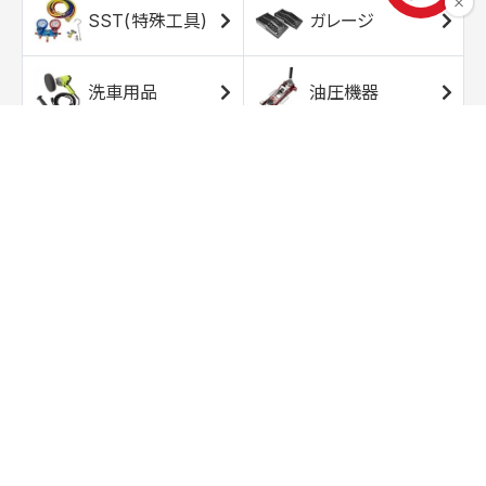
SST(特殊工具)
ガレージ
洗車用品
油圧機器
エアコンプレッサ
エアツール
ー
トルクレンチ
ソケット
ラチェット/スピン
レンチ/スパナ
ナー
バイク用工具/用
オイル交換用品
品
ワークライト/ト
研磨/研削用品
ーチライト