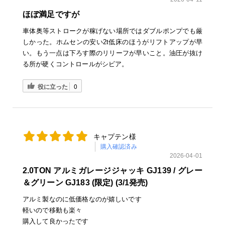
ほぼ満足ですが
車体奥等ストロークが稼げない場所ではダブルポンプでも厳
しかった。ホムセンの安い2t低床のほうがリフトアップが早
い。もう一点は下ろす際のリリーフが早いこと。油圧が抜け
る所が硬くコントロールがシビア。
役に立った
0
キャプテン様
購入確認済み
2026-04-01
2.0TON アルミガレージジャッキ GJ139 / グレー
＆グリーン GJ183 (限定) (3/1発売)
アルミ製なのに低価格なのが嬉しいです
軽いので移動も楽々
購入して良かったです