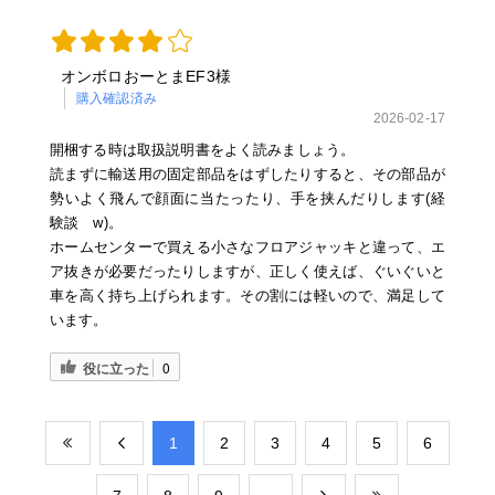
オンボロおーとまEF3様
購入確認済み
2026-02-17
開梱する時は取扱説明書をよく読みましょう。
読まずに輸送用の固定部品をはずしたりすると、その部品が
勢いよく飛んで顔面に当たったり、手を挟んだりします(経
験談 w)。
ホームセンターで買える小さなフロアジャッキと違って、エ
ア抜きが必要だったりしますが、正しく使えば、ぐいぐいと
車を高く持ち上げられます。その割には軽いので、満足して
います。
役に立った
0
​1
​2
​3
​4
​5
​6