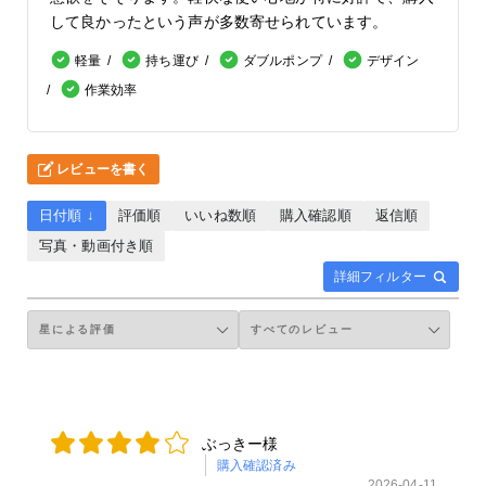
して良かったという声が多数寄せられています。
軽量
持ち運び
ダブルポンプ
デザイン
作業効率
レビューを書く
日付順 ↓
評価順
いいね数順
購入確認順
返信順
写真・動画付き順
詳細フィルター
ぶっきー様
購入確認済み
2026-04-11