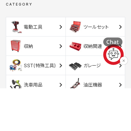
CATEGORY
電動工具
ツールセット
収納
収納関連
SST(特殊工具)
ガレージ
洗車用品
油圧機器
エアコンプレッサ
エアツール
ー
トルクレンチ
ソケット