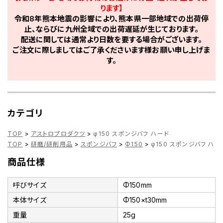
ります】
令和8年熊本地震の影響により、熊本県一部地域での出荷停
止、ならびに九州全域での出荷遅延が生じております。
配送に関しては通常より日数を要する場合がございます。
ご注文に際しましてはご了承くださいます様お願い申し上げま
す。
カテゴリ
TOP
>
アストロプロダクツ
>
φ150 スポンジバフ ハード
TOP
>
研磨/研削用品
>
スポンジバフ
>
Φ150
>
φ150 スポンジバフ ハー
商品仕様
呼びサイズ
Φ150mm
本体サイズ
Φ150×t30mm
重量
25g