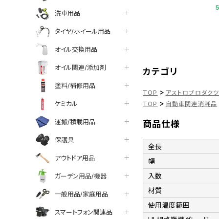
洗車用品
タイヤ/ホイール用品
オイル交換用品
オイル関連/添加剤
カテゴリ
塗料/補修用品
>
TOP
アストロプロダク
>
ケミカル
TOP
自動車関連消耗品
運搬/積載用品
商品仕様
保護具
全長
アウトドア用品
幅
入数
ガーデン用品/機器
材質
一般用品/家庭用品
使用温度範囲
スマートフォン関連品