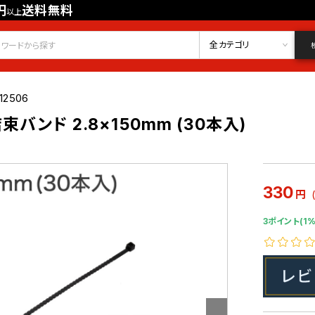
円
送料無料
以上
会員登録
ログイン
お気に入り
全カテゴリ
12506
バンド 2.8×150mm (30本入)
330
円
3ポイント(1%