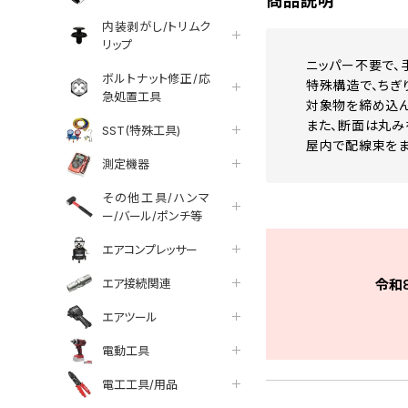
商品説明
内装剥がし/トリムク
リップ
ニッパー不要で、
ボルトナット修正/応
特殊構造で、ちぎ
急処置工具
対象物を締め込ん
また、断面は丸み
SST(特殊工具)
屋内で配線束をま
測定機器
その他工具/ハンマ
ー/バール/ポンチ等
エアコンプレッサー
エア接続関連
令和
エアツール
電動工具
電工工具/用品