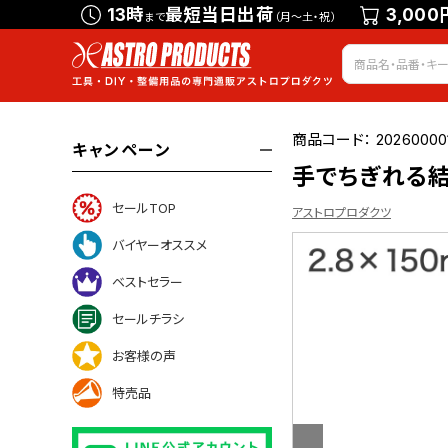
13時
最短当日出荷
3,000
まで
（月～土・祝）
商品コード：
20260000
キャンペーン
手でちぎれる結束
セールTOP
アストロプロダクツ
バイヤーオススメ
ベストセラー
いて
セールチラシ
お客様の声
特売品