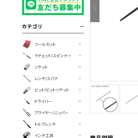
カテゴリ
ツールセット
ラチェット/スピンナー
ソケット
レンチ/スパナ
ビット/ビットソケット
tter
facebook
line
ドライバー
プライヤー/ニッパー
トルクレンチ
インチ工具