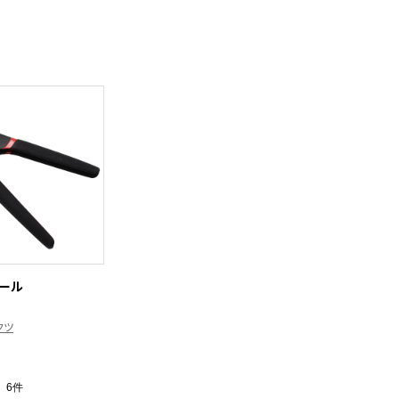
ール
クツ
6件