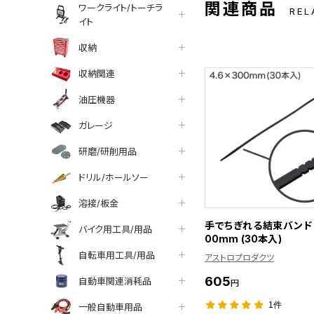
関連商品
ワークライト/トーチラ
REL
イト
収納
収納関連
油圧機器
ガレージ
研磨/研削用品
ドリル/ホールソー
溶接/板金
手でちぎれる結束バンド 4
バイク用工具/用品
00mm (30本入)
自転車用工具/用品
アストロプロダクツ
605
自動車関連消耗品
円
1件
一般自動車用品