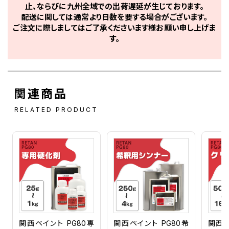
止、ならびに九州全域での出荷遅延が生じております。
NH410M HONDA SILVER MET
配送に関しては通常より日数を要する場合がございます。
NH411M HONDA SILVER MET
NH418P HONDA PRISM BLACK MET
ご注文に際しましてはご了承くださいます様お願い申し上げま
NH431M HONDA INDY GREY MET
す。
NH452P HONDA ALPINE WHITE PEARL カラーベース カラー
NH463M HONDA DARKNESS BLACK MICA
NH469M HONDA GREY MET
NH478M HONDA GREY MET
NHA12 HONDA BLACK
関連商品
NHA12M HONDA BLACK MET
NHA13M HONDA SILVER MET
RELATED PRODUCT
NHA14M HONDA SEAL SILVER MET
NHA16P HONDA PEARL COOL WHITE カラーベース カラーク
NHA30M デジタルシルバーM
NHA48M HONDA QUASAR SILVER MET
NHA49M HONDA GREY MET
NHA54M HONDA PEWTER SILVER MET
NHA64P HONDA COSMIC BLACK PEARL MET
NHA65P HONDA BLACK PEARL
NHA66P カラーベース カラークリヤー セット
NHA67P HONDA SILKY WHITE PEARL カラーベース カラーク
NHA73M HONDA BLACK MET
NHA84P HONDA BLACK PEARL
関西ペイント PG80専
関西ペイント PG80希
関西ペ