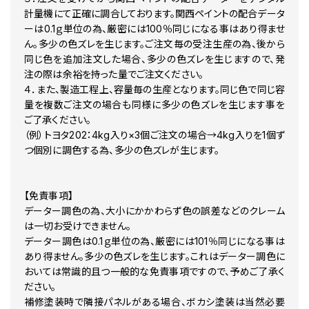
R107CU HONDA BOURGOGNE RED MET 下塗リ カラーベー
計量機にて正確に調合しております。関西ペイントの配合データ
R109A HONDA PASSION RED カラーベース 下塗リ セット
R115CU HONDA CANDY MAROON PEARL
ーは0.1ｇ単位の為、厳密には100％同じになる事はあり得ませ
R116 HONDA STREAM RED カラーベース 下塗リ セット
ん。多少の色ズレを生じます。ご注文毎の受注生産の為、後から
R124CU HONDA RED カラーベース 下塗リ セット
同じ色を追加注文した場合、多少の色ズレを生じますので、発
R124Z HONDA RED カラーベース 下塗リ セット
注の際は余裕を持った量でご注文ください。
R127 HONDA SPARKLING RED カラーベース 下塗リ セット
４．また、製造工程上、容量毎の生産となります。同じ色で同じ容
R131C HONDA ANDROMEDA RED PEARL
量を複数ご注文の場合も同様に多少の色ズレを生じます事を
R140C HONDA CANDY RED PEARL
R151CU HONDA CANDY GRACEFUL RED PEARL 下塗リ 
ご了承ください。
R157 HONDA RED
（例）トヨタ202：4kg入り×3個ご注文の場合→4kg入りを1個ず
R158P HONDA RED PEARL カラーベース カラークリヤー セット
つ個別に調色する為、多少の色ズレが生じます。
R165 レッド カラーベース 下塗リ セット
R176K HONDA BORDEAUX MET 下塗リ カラーベース カラー
R178P HONDA CASSIS PEARL
【免責事項】
R195C キャンディブレイジングレッド カラーベース カラークリヤー 
R199C HONDA CANDY GARNET RED PEARL
データー調色の為、大小にかかわらず色の誤差などのクレーム
R201 マグナレッド
は一切お受けできません。
R203M HONDA RED PEARL
データー調色は0.1ｇ単位の為、厳密には101％同じになる事は
R218M HONDA RED PEARL カラーベース カラークリヤー セット
あり得ません。多少の色ズレを生じます。これはデーター調色に
R228C HONDA RED MET カラーベース カラークリヤー セット
おいては常識的且つ一般的な免責事項ですので、予めご了承く
R247M HONDA PENANT RED MET カラーベース 下塗リ セット
ださい。
R25 HONDA RED パールベース 下塗リ セット
補修塗装時で隣接パネルがある場合、ボカシ塗装は当然必要
R258 HONDA RED カラーベース カラークリヤー セット