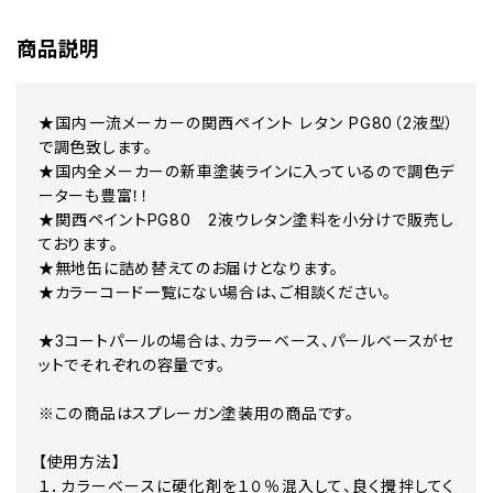
B116M HONDA ADVENTURE BLUE PEARL MET
B119H HONDA MOUETTE BLUE 1
商品説明
B140P HONDA TURQUOISE PEARL
B142H HONDA BLUE PEARL MET
B162M HONDA MIDDY BLUE MET
★国内一流メーカーの関西ペイント レタン PG80（2液型）
B183M HONDA GREY MICA MET
B197M グリントウェウブブルー カラーベース カラークリヤー セッ
で調色致します。
B90P HONDA BLUE PEARL
★国内全メーカーの新車塗装ラインに入っているので調色デ
G117M ジョルノグリーン
ーターも豊富！！
G120 HONDA TURQUOISE
★関西ペイントPG80 2液ウレタン塗料を小分けで販売し
G142M HONDA DARK GREEN MET
ております。
G161 HONDA GREEN MET
★無地缶に詰め替えてのお届けとなります。
G167P HONDA GREEN MET
GY124 HONDA CAMOUFLAGE GREEN
★カラーコード一覧にない場合は、ご相談ください。
MOTOS - MOTORCYCLES G156 - MOTORCYCLES G156 (
NH104MU HONDA PLEIADES SILVER MET
★3コートパールの場合は、カラーベース、パールベースがセ
NH110MU HONDA MAGNUM SILVER MET
ットでそれぞれの容量です。
NH111 HONDA CORTINA WHITE
NH114MU HONDA MOONSTONE SILVER MET
※この商品はスプレーガン塗装用の商品です。
NH119MU HONDA TEMPEST GREY MET
NH121P HONDA WHITE PEARL カラーベース カラークリヤー セ
NH124M-U HONDA ACHILLES BLACK MET
【使用方法】
NH131M HONDA GREY MET
１．カラーベースに硬化剤を１０％混入して、良く攪拌してく