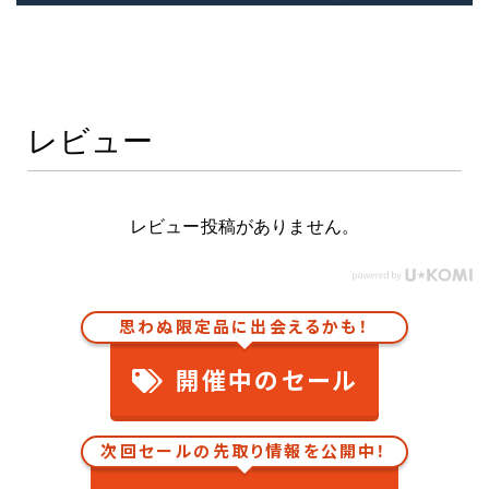
Y182P HONDA PEARL CORN YELLOW カラーベース 下塗リ セ
Y189M HONDA LUXE GOLD MET
Y199M HONDA YELLOW DIA PEARL カラーベース カラークリ
Y200P HONDA YELLOW PEARL カラーベース カラークリヤー 
Y205P HONDA ACID YELLOW PEARL カラーベース カラーク
YL125M HONDA GREY MET
レビュー
YR125M HONDA BEIGE MET
YR129M HONDA BEIGE MET
YR149M HONDA BRONZE MET
YR151R HONDA BEIGE MET
YR183M HONDA BRONZE PEARL MET
レビュー投稿がありません。
YR189 HONDA GREY MET
YR196C キャンディブレイズオレンジ
YR197 HONDA MAROON PEARL MET
YR211 ホワイト
思わぬ限定品に出会えるかも！
YR217M HONDA BEIGE MET
YR230M HONDA DAZZLE YELLOW MET カラーベース カラ
YR249C HONDA CANDY ENERGY ORANGE カラーベース 
開催中のセール
YR250 ヴィブラントオレンジ カラーベース カラークリヤー セット
YR253M HONDA ORANGE PEARL MET カラーベース カラー
YR26 HONDA ORANGE カラーベース 下塗リ セット
次回セールの先取り情報を公開中！
YR-263P HONDA ORANGE PEARL 下塗リ カラーベース カラ
YR275M HONDA CRUCIBLE ORANGE MET カラーベース カ