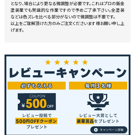
R259P HONDA BORDEAUX PEARL
となり、場合により更なる微調整が必要です。これはプロの鈑金
R275 HONDA RED MET カラーベース カラークリヤー セット
塗装業でも常識的な作業ですので予めご了承下さい。全塗装
R287M HONDA RED PEARL カラーベース 下塗リ セット
などは色ズレを比べる部分がないので微調整は不要です。
R296M HONDA RED PEARL 下塗リ カラーベース カラークリヤ
以上をご理解頂けた方のみご注文くださいます様お願い申し上
R302M HONDA BORDEAUX MICA カラーベース カラークリヤー
げます。
R320P HONDA PEARL SIENA RED MICA カラーベース カラ
R334 ヴィクトリーレッド カラーベース カラークリヤー セット
R342C HONDA CANDY PROMINENCE RED P カラーベース
R380B HONDA ABS RALLY RED カラーベース 下塗リ セット
R381C HONDA ROUGE MET カラーベース 下塗リ セット
R4C HONDA CANDY RUBY RED カラーベース 下塗リ セット
R6CS HONDA ANTARES RED MICA
RP103B HONDA VIOLET MET
RP131 HONDA MOONRISE MET
RP131P HONDA VIOLET PEARL
RP147M HONDA VERTEX BLUE MICA MET
RP151P HONDA ROYAL MAGENTA PEARL
Y-106 HONDA YELLOW カラーベース 下塗リ セット
Y132 HONDA BEAK YELLOW
Y140P HONDA YELLOW PEARL カラーベース カラークリヤー 
Y141 HONDA PLASMA YELLOW カラーベース 下塗リ セット
Y160 HONDA SUNRISE YELLOW カラーベース 下塗リ セット
Y163P HONDA YELLOW PEARL カラーベース カラークリヤー セ
Y180 HONDA PARROT YELLOW