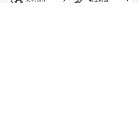
エアコンプレッサ
エアツール
ー
トルクレンチ
ソケット
ラチェット/スピン
レンチ/スパナ
ナー
バイク用工具/用
オイル交換用品
品
ワークライト/ト
研磨/研削用品
ーチライト
タイヤ/ホイール
アウトドア用品
用品