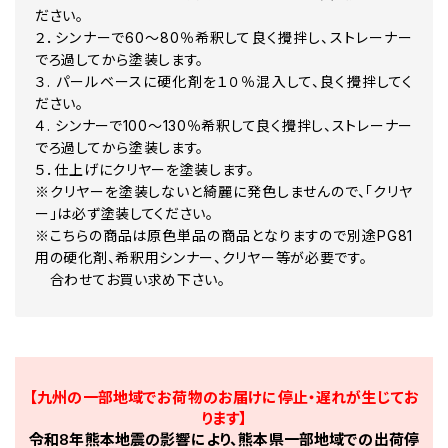
NH132M HONDA MAX SILVER MET
ださい。
NH133 HONDA GULL WHITE
２．シンナーで60～80％希釈して良く攪拌し、ストレーナー
NH138 シャスタホワイト
でろ過してから塗装します。
NH139P HONDA WHITE PEARL カラーベース カラークリヤー セ
３. パールベースに硬化剤を１０％混入して、良く攪拌してく
NH146M HONDA ACCURATE SILVER MET
NH162P HONDA PEARL MILKY WHITE カラーベース カラーク
ださい。
NH167M HONDA GREY MET
４. シンナーで100～130％希釈して良く攪拌し、ストレーナー
NH193K HONDA WHITE PEARL カラーベース カラークリヤー セ
でろ過してから塗装します。
NH193P HONDA CRYSTAL WHITE PEARL カラーベース カ
５．仕上げにクリヤーを塗装します。
NH196 HONDA WHITE
※クリヤーを塗装しないと綺麗に発色しませんので、「クリヤ
NH198P HONDA PEARL SEASHELL WHITE カラーベース カ
ー」は必ず塗装してください。
NH1Z HONDA BLACK 1
NH215M HONDA GREY MET
※こちらの商品は原色単品の商品となりますので別途PG81
NH217M HONDA GREY MET
用の硬化剤、希釈用シンナー、クリヤー等が必要です。
NH229M-U HONDA ANCHOR GREY MET
合わせてお買い求め下さい。
NH237 HONDA BLACK PEARL
NH237P HONDA PURE BLACK
NH251P HONDA GREY MET
NH295M HONDA GREY MET
NH303M マットアクシスグレーM
NH343P HONDA BLACK PEARL
【九州の一部地域でお荷物のお届けに停止・遅れが生じてお
NH359M HONDA BLACK PEARL
ります】
NH373M HONDA SILVER MET
令和8年熊本地震の影響により、熊本県一部地域での出荷停
NH403M HONDA GREY MET