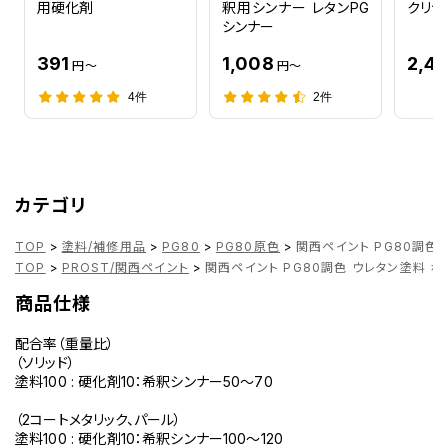
NHA95M ソードシルバーM
用硬化剤
釈用シンナー レタンPG
クリヤ
NHB01 グラファイトブラック
シンナー
P20P HONDA SARI PURPLE PEARL
P25C HONDA BLUE PEARL
391
1,008
2,47
円～
円～
P32M HONDA VIOLET MET
P43M HONDA CABARET PURPLE PEARL MET
4件
2件
P44P HONDA ILLUSION BLUE MICA カラーベース カラークリ
P6B HONDA LEBLON VIOLET MET
PB117C HONDA BLUE PEARL
PB117CU HONDA CANDY EMPIRE BLUE MET
PB123 HONDA BLUE PEARL カラーベース カラークリヤー セット
カテゴリ
PB123PA
PB136 HONDA SPACE BLUE
TOP
>
塗料/補修用品
>
PG80
>
PG80原色
>
関西ペイント PG80調色 
PB137 HONDA BLUE
TOP
>
PROST/関西ペイント
>
関西ペイント PG80調色 ウレタン塗料 ホン
PB155P HONDA BLUE PEARL MET
PB171 HONDA BLUE PEARL
商品仕様
PB171M-U HONDA TRADE BLUE PEARL MET
PB174P HONDA GREYISH LIGHT BLUE MET
配合率（重量比）
PB182 HONDA DARK BLUE
（ソリッド）
PB184 HONDA BLACK PEARL MET
塗料100 : 硬化剤10：希釈シンナー50～70
PB184P HONDA MIDNIGHT BLUE PEARL
PB186 HONDA SEYCHELLES NIGHT BLUE
（2コートメタリック、パール）
PB187M HONDA GREY MET
塗料100 : 硬化剤10：希釈シンナー100～120
PB215 HONDA BLUE PEARL カラーベース カラークリヤー セット