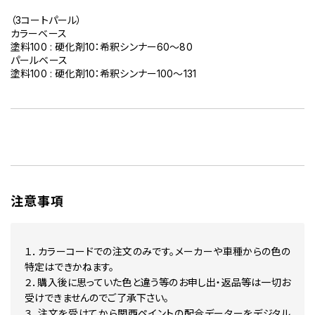
PB215C キャンディータヒチアンブルー カラーベース カラークリヤ
（3コートパール）
PB217M HONDA BLUE MET
カラーベース
PB230M HONDA SENSITIVE BLUE MICA MET
塗料100 : 硬化剤10：希釈シンナー60～80
PB236M HONDA UNION CITY BLUE PEARL M
パールベース
PB255P HONDA BLUE PEARL
塗料100 : 硬化剤10：希釈シンナー100～131
PB256M HONDA BLUE MET
PB257 HONDA BLUE MET カラーベース カラークリヤー セット
PB261M HONDA ANDES BLUE MET
PB262P HONDA BLUE PEARL
PB273M HONDA BLUE MICA カラーベース 下塗リ セット
PB284C HONDA BLUE PEARL 下塗リ カラーベース カラークリ
PB-284C HONDA BLUE PEARL MET カラーベース カラークリ
PB287M HONDA NEXUS BLUE MET
PB297 HONDA BLUE PEARL MET
PB299M HONDA LIGHT BLUE MET
注意事項
PB304 HONDA BLUE PEARL
PB322 HONDA BICE BLUE
PB325E HONDA BLUE PEARL MET カラーベース カラークリヤ
PB341P HONDA BLUE PEARL
１．カラーコードでの注文のみです。メーカーや車種からの色の
PB351P HONDA PEARL MONTANA BLUE
特定はできかねます。
PB3C HONDA SAPPHIRE BLUE MET カラーベース カラークリ
２．購入後に思っていた色と違う等のお申し出・返品等は一切お
PB66 HONDA COSMIC BLUE
受けできませんのでご了承下さい。
R104CU HONDA CANDY MUSE RED MET
３．注文を受けてから関西ペイントの配合データーをデジタル