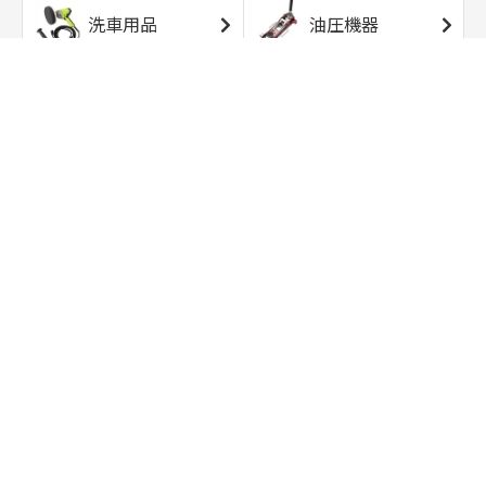
洗車用品
油圧機器
エアコンプレッサ
エアツール
ー
トルクレンチ
ソケット
ラチェット/スピン
レンチ/スパナ
ナー
バイク用工具/用
オイル交換用品
品
ワークライト/ト
研磨/研削用品
ーチライト
タイヤ/ホイール
アウトドア用品
用品