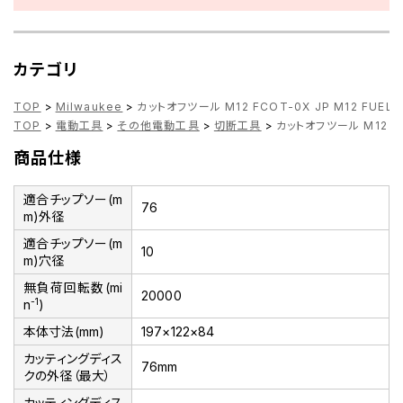
カテゴリ
TOP
>
Milwaukee
>
カットオフツール M12 FCOT-0X JP M12 FUEL
TOP
>
電動工具
>
その他電動工具
>
切断工具
>
カットオフツール M12 FC
商品仕様
適合チップソー(m
76
m)外径
適合チップソー(m
10
m)穴径
無負荷回転数(mi
20000
-1
n
)
本体寸法(mm)
197×122×84
カッティングディス
76mm
クの外径（最大）
カッティングディス