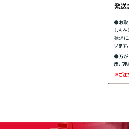
発送
●お取
しも在
状況に
います。
●万が
度ご連
※ご注