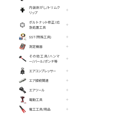
内装剥がし/トリムク
リップ
ボルトナット修正/応
急処置工具
SST(特殊工具)
測定機器
その他工具/ハンマ
ー/バール/ポンチ等
エアコンプレッサー
エア接続関連
エアツール
電動工具
電工工具/用品