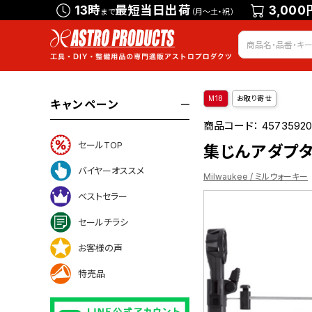
13時
最短当日出荷
3,000
まで
（月～土・祝）
M18
お取り寄せ
キャンペーン
商品コード：
45735920
セールTOP
集じんアダプター 
バイヤーオススメ
Milwaukee / ミルウォーキー
ベストセラー
セールチラシ
お客様の声
特売品