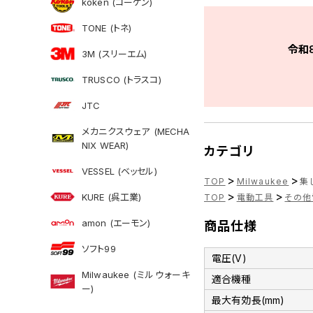
koken (コーケン)
TONE (トネ)
令和
3M (スリーエム)
TRUSCO (トラスコ)
JTC
メカニクスウェア (MECHA
NIX WEAR)
カテゴリ
VESSEL (ベッセル)
>
>
TOP
Milwaukee
集じ
>
>
KURE (呉工業)
TOP
電動工具
その他
amon (エーモン)
商品仕様
ソフト99
電圧(V)
Milwaukee (ミルウォーキ
適合機種
ー)
最大有効長(mm)