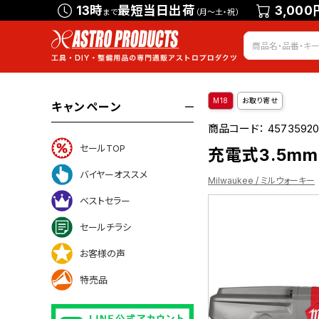
13時
最短当日出荷
3,000
まで
（月～土・祝）
M18
お取り寄せ
キャンペーン
商品コード：
4573592
セールTOP
充電式3.5mmニ
バイヤーオススメ
Milwaukee / ミルウォーキー
ベストセラー
セールチラシ
お客様の声
特売品