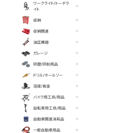
ワークライト/トーチラ
イト
収納
収納関連
油圧機器
ガレージ
研磨/研削用品
ドリル/ホールソー
溶接/板金
バイク用工具/用品
自転車用工具/用品
tter
facebook
line
自動車関連消耗品
一般自動車用品